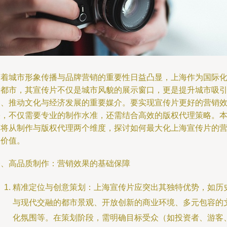
随着城市形象传播与品牌营销的重要性日益凸显，上海作为国际
大都市，其宣传片不仅是城市风貌的展示窗口，更是提升城市吸
力、推动文化与经济发展的重要媒介。要实现宣传片更好的营销
果，不仅需要专业的制作水准，还需结合高效的版权代理策略。
文将从制作与版权代理两个维度，探讨如何最大化上海宣传片的
销价值。
一、高品质制作：营销效果的基础保障
精准定位与创意策划：上海宣传片应突出其独特优势，如历
与现代交融的都市景观、开放创新的商业环境、多元包容的
化氛围等。在策划阶段，需明确目标受众（如投资者、游客